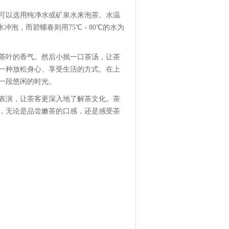
可以选用纯净水或矿泉水来泡茶。水温
冲泡，而碧螺春则用75℃ - 80℃的水为
茶叶的香气。然后小抿一口茶汤，让茶
一种放松身心、享受生活的方式。在上
一段悠闲的时光。
表演，让茶客更深入地了解茶文化。茶
，无论是品尝嫩茶的口感，还是感受茶