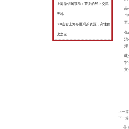
上海微信喝茶群：茶友的线上交流
品
天地
也
宜
500左右上海各区喝茶资源，高性价
在
比之选
汤
海
此
客
文
上一篇
下一篇