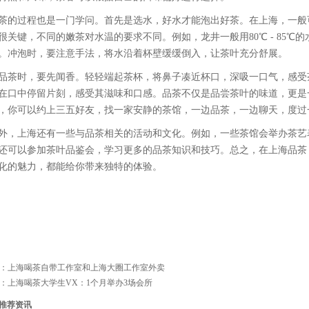
茶的过程也是一门学问。首先是选水，好水才能泡出好茶。在上海，一般
很关键，不同的嫩茶对水温的要求不同。例如，龙井一般用80℃ - 85℃的水
。冲泡时，要注意手法，将水沿着杯壁缓缓倒入，让茶叶充分舒展。
品茶时，要先闻香。轻轻端起茶杯，将鼻子凑近杯口，深吸一口气，感受
在口中停留片刻，感受其滋味和口感。品茶不仅是品尝茶叶的味道，更是
，你可以约上三五好友，找一家安静的茶馆，一边品茶，一边聊天，度过
外，上海还有一些与品茶相关的活动和文化。例如，一些茶馆会举办茶艺
还可以参加茶叶品鉴会，学习更多的品茶知识和技巧。总之，在上海品茶
化的魅力，都能给你带来独特的体验。
：
上海喝茶自带工作室和上海大圈工作室外卖
：
上海喝茶大学生VX：1个月举办3场会所
推荐资讯