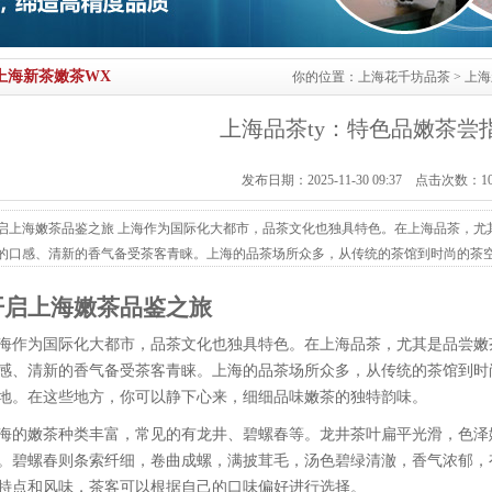
上海新茶嫩茶WX
你的位置：
上海花千坊品茶
>
上海
上海品茶ty：特色品嫩茶尝
发布日期：2025-11-30 09:37 点击次数：1
启上海嫩茶品鉴之旅 上海作为国际化大都市，品茶文化也独具特色。在上海品茶，尤
的口感、清新的香气备受茶客青睐。上海的品茶场所众多，从传统的茶馆到时尚的茶
，你可以静下心来，细细品味嫩茶的独特韵味。 上海的嫩茶种类丰富，常见的有龙井
开启上海嫩茶品鉴之旅
，香气清高持久，滋味鲜醇甘爽。碧螺春则条索纤细，卷曲成螺，满披茸毛，汤色碧
有着不同的特点和风味，茶...
海作为国际化大都市，品茶文化也独具特色。在上海品茶，尤其是品尝嫩
感、清新的香气备受茶客青睐。上海的品茶场所众多，从传统的茶馆到时
地。在这些地方，你可以静下心来，细细品味嫩茶的独特韵味。
海的嫩茶种类丰富，常见的有龙井、碧螺春等。龙井茶叶扁平光滑，色泽
。碧螺春则条索纤细，卷曲成螺，满披茸毛，汤色碧绿清澈，香气浓郁，
特点和风味，茶客可以根据自己的口味偏好进行选择。