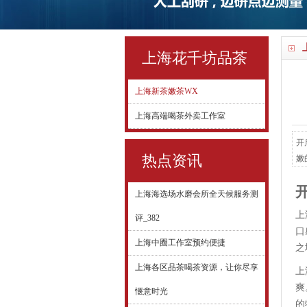
上海花千坊品茶
上海新茶嫩茶WX
上海高端喝茶外卖工作室
开
热点资讯
嫩
方
润
上海海选场水磨会所全天候服务测
茶
上
评_382
口
上海中圈工作室预约便捷
之
上海各区品茶喝茶资源，让你尽享
上
爽
惬意时光
的